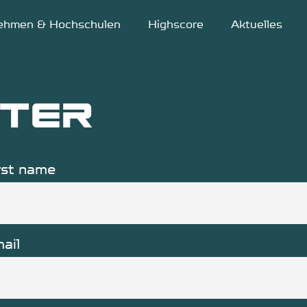
nehmen & Hochschulen
Highscore
Aktuelles
ter
rst name
ail