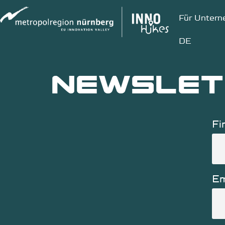
Für Unter
DE
newslet
Fi
Em